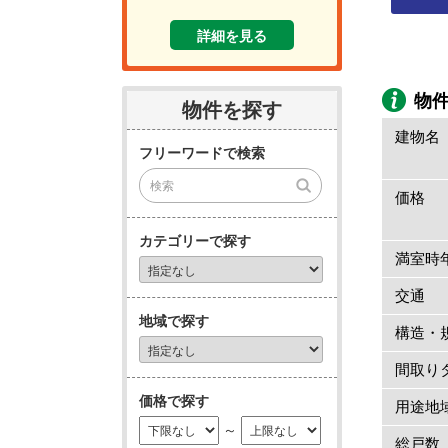
詳細を見る
物
物件を探す
建物名
フリーワードで検索
価格
カテゴリーで探す
満室時
交通
地域で探す
構造・
間取り
価格で探す
用途地
～
総戸数