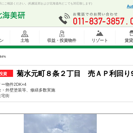
にご相談ください。(札幌近郊および北海道内どこでも対応致します)
Aut
ン
土地
収益・投資物件
リゾート
賃貸
84%
菊水元町８条２丁目 売ＡＰ利回り9.
投資
ー物件2DK×4
金・外壁塗装等、修繕多数実施
住宅街