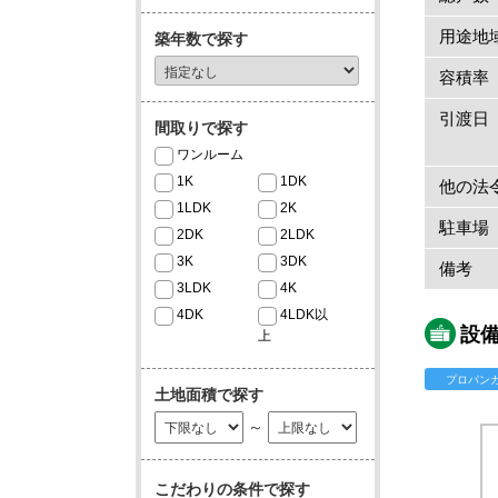
用途地
築年数で探す
容積率
引渡日
間取りで探す
ワンルーム
1K
1DK
他の法
1LDK
2K
駐車場
2DK
2LDK
3K
3DK
備考
3LDK
4K
4DK
4LDK以
設
上
プロパン
土地面積で探す
～
こだわりの条件で探す