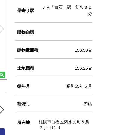
ＪＲ「白石」駅 徒歩３０
最寄り駅
分
建物面積
建物延面積
158.98㎡
土地面積
156.25㎡
築年月
昭和55年５月
間取り図
引渡し
即時
札幌市白石区菊水元町８条
所在地
２丁目11-8