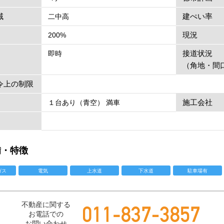
域
建ぺい率
二中高
現況
200%
接道状況
即時
（角地・間
令上の制限
施工会社
１台あり（青空） 満車
備・特徴
ガス
電気
上水道
下水道
駐車場有
不動産に関する
お電話での
お問い合わせ