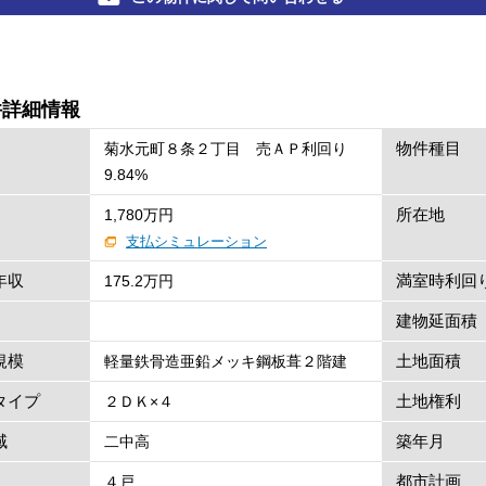
件詳細情報
物件種目
菊水元町８条２丁目 売ＡＰ利回り
9.84%
所在地
1,780万円
支払シミュレーション
年収
満室時利回
175.2万円
建物延面積
規模
土地面積
軽量鉄骨造亜鉛メッキ鋼板葺２階建
タイプ
土地権利
２ＤＫ×４
域
築年月
二中高
都市計画
４戸