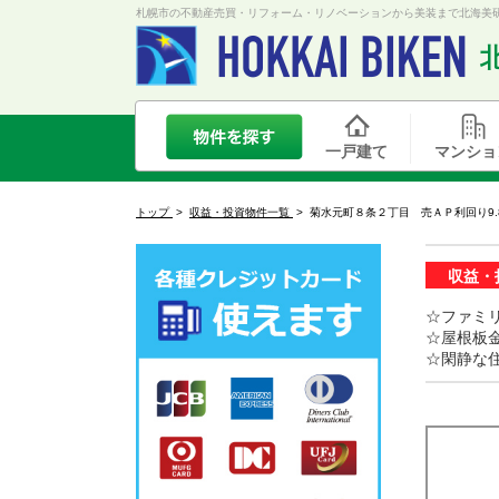
札幌市の不動産売買・リフォーム・リノベーションから美装まで北海美研
一戸建て
マンショ
トップ
>
収益・投資物件一覧
>
菊水元町８条２丁目 売ＡＰ利回り9.
収益・
☆ファミリ
☆屋根板
☆閑静な