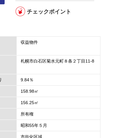
チェックポイント
収益物件
札幌市白石区菊水元町８条２丁目11-8
り
9.84％
158.98㎡
156.25㎡
所有権
昭和55年５月
市街化区域