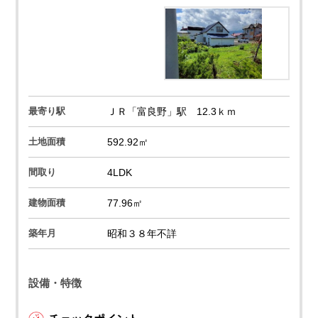
最寄り駅
ＪＲ「富良野」駅 12.3ｋｍ
土地面積
592.92㎡
間取り
4LDK
建物面積
77.96㎡
築年月
昭和３８年不詳
設備・特徴