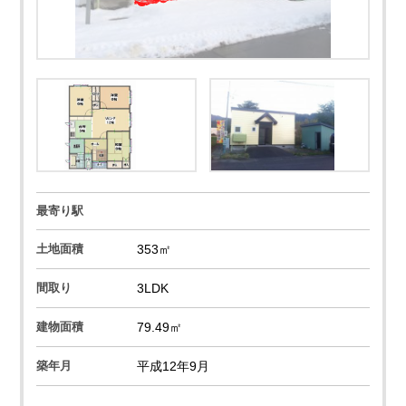
最寄り駅
土地面積
353㎡
間取り
3LDK
建物面積
79.49㎡
築年月
平成12年9月