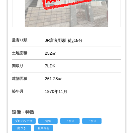
最寄り駅
JR富良野駅 徒歩5分
土地面積
252㎡
間取り
7LDK
建物面積
261.28㎡
築年月
1970年11月
設備・特徴
プロパンガス
電気
上水道
下水道
庭つき
駐車場有