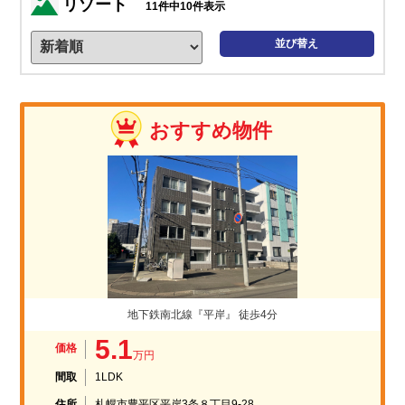
リゾート
11
件中
10
件表示
並び替え
おすすめ物件
地下鉄南北線『平岸』 徒歩4分
5.1
価格
万円
間取
1LDK
住所
札幌市豊平区平岸3条８丁目9-28