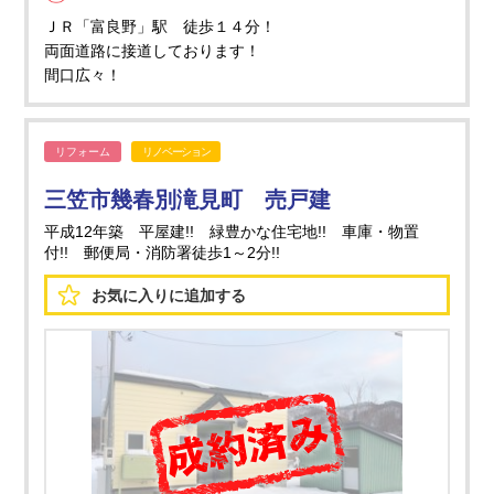
ＪＲ「富良野」駅 徒歩１４分！
両面道路に接道しております！
間口広々！
リフォーム
リノベーション
三笠市幾春別滝見町 売戸建
平成12年築 平屋建!! 緑豊かな住宅地!! 車庫・物置
付!! 郵便局・消防署徒歩1～2分!!
お気に入りに
追加する