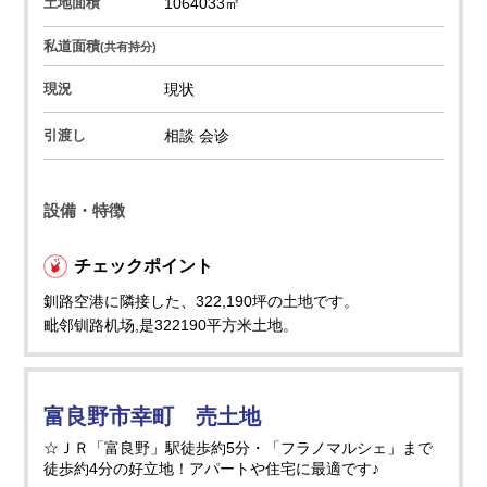
土地面積
1064033㎡
私道面積
(共有持分)
現況
現状
引渡し
相談 会诊
設備・特徴
チェックポイント
釧路空港に隣接した、322,190坪の土地です。
毗邻钏路机场,是322190平方米土地。
富良野市幸町 売土地
☆ＪＲ「富良野」駅徒歩約5分・「フラノマルシェ」まで
徒歩約4分の好立地！アパートや住宅に最適です♪