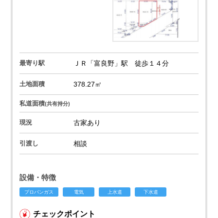
最寄り駅
ＪＲ「富良野」駅 徒歩１４分
土地面積
378.27㎡
私道面積
(共有持分)
現況
古家あり
引渡し
相談
設備・特徴
プロパンガス
電気
上水道
下水道
チェックポイント