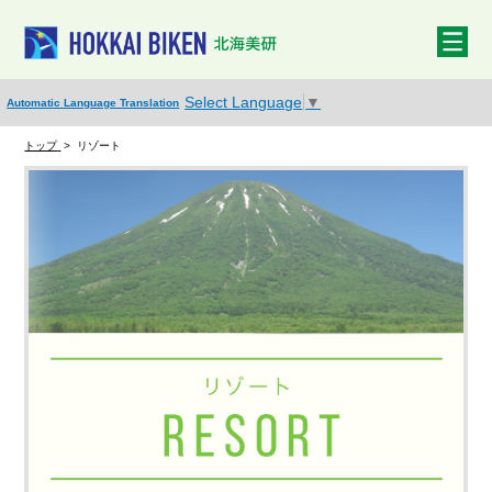
Select Language
▼
Automatic Language Translation
トップ
>
リゾート