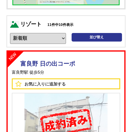
リゾート
11
件中
10
件表示
並び替え
富良野 日の出コーポ
富良野駅 徒歩5分
お気に入りに
追加する