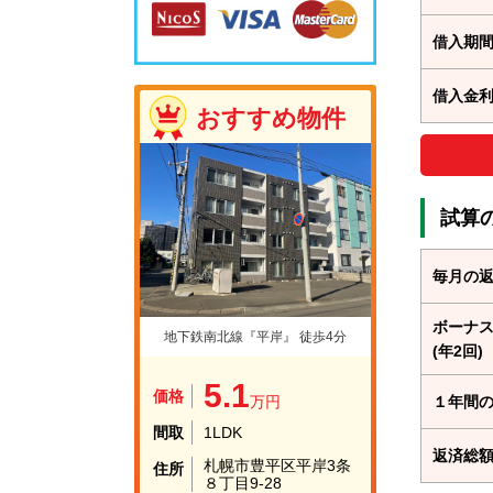
借入期
借入金
おすすめ物件
試算
毎月の
ボーナ
地下鉄南北線『平岸』 徒歩4分
(年2回)
5.1
価格
万円
１年間
間取
1LDK
返済総
札幌市豊平区平岸3条
住所
８丁目9-28