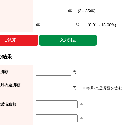
間
年
(3～35年)
利
年
%
（0.01～15.00%)
の結果
返済額
円
ス月の返済額
円
※毎月の返済額を含む
の返済総額
円
額
円