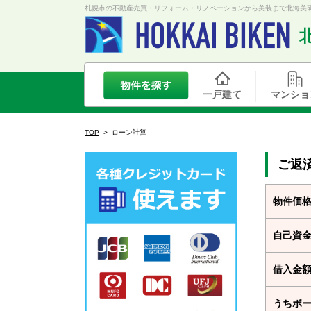
札幌市の不動産売買・リフォーム・リノベーションから美装まで北海美研
一戸建て
マンショ
TOP
>
ローン計算
ご返
物件価
自己資
借入金
うちボ