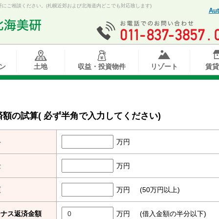
にご相談ください。(札幌近郊および北海道内どこでも対応致します)
Aut
ン
土地
収益・投資物件
リゾート
賃貸
済額の試算
( 必ず
半角
で入力してください)
格
万円
金
万円
額
万円
(50万円以上)
ーナス返済金額
万円
(借入金額の半分以下)