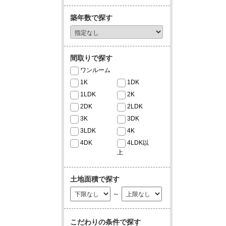
築年数で探す
間取りで探す
ワンルーム
1K
1DK
1LDK
2K
2DK
2LDK
3K
3DK
3LDK
4K
4DK
4LDK以
上
土地面積で探す
～
こだわりの条件で探す