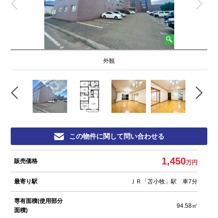
外観
この物件に関して問い合わせる
1,450
販売価格
万円
最寄り駅
ＪＲ「苫小牧」駅 車7分
専有面積
(使用部分
94.58㎡
面積)