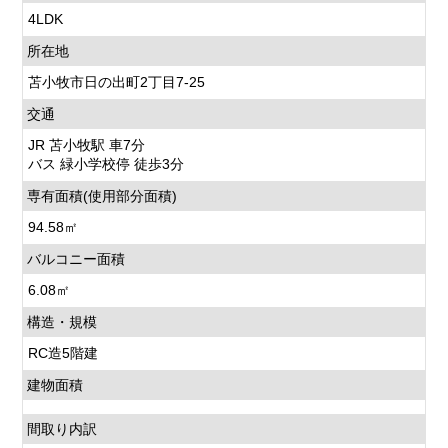
4LDK
所在地
苫小牧市日の出町2丁目7-25
交通
JR 苫小牧駅 車7分
バス 緑小学校停 徒歩3分
専有面積
(使用部分面積)
94.58㎡
バルコニー面積
6.08㎡
構造・規模
RC造5階建
建物面積
間取り内訳