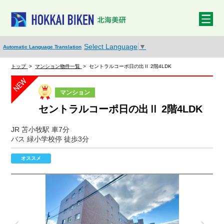
Select Language
▼
Automatic Language Translation
トップ
>
マンション物件一覧
>
セントラルコーポ日の出Ⅱ 2階4LDK
マンション
セントラルコーポ日の出Ⅱ 2階4LDK
JR 苫小牧駅 車7分
バス 緑小学校停 徒歩3分
オススメ