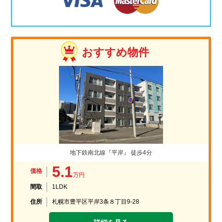
おすすめ物件
地下鉄南北線『平岸』 徒歩4分
5.1
価格
万円
間取
1LDK
住所
札幌市豊平区平岸3条８丁目9-28